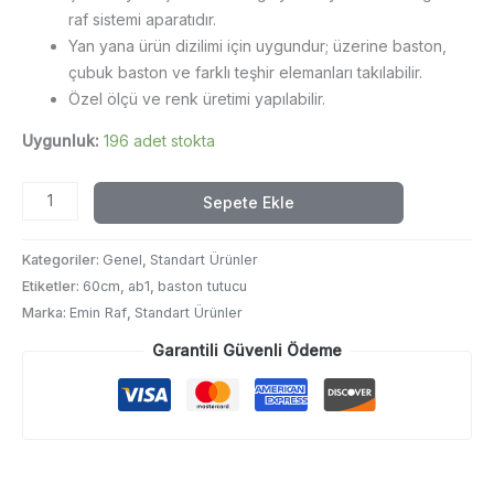
raf sistemi aparatıdır.
Yan yana ürün dizilimi için uygundur; üzerine baston,
çubuk baston ve farklı teşhir elemanları takılabilir.
Özel ölçü ve renk üretimi yapılabilir.
Uygunluk:
196 adet stokta
U
Sepete Ekle
askı
-
Kategoriler:
Genel
,
Standart Ürünler
60cm
Etiketler:
60cm
,
ab1
,
baston tutucu
adet
Marka:
Emin Raf
,
Standart Ürünler
Garantili Güvenli Ödeme