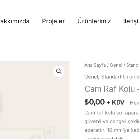
akkımızda
Projeler
Ürünlerimiz
İletiş
Ana Sayfa
/
Genel
/
Stand
Genel
,
Standart Ürünle
Cam Raf Kolu 
₺
0,00
+ KDV
- Hem
Cam raf kolu sol aparat
güvenli ve dengeli şekil
aparattır. 10 mm’ye kad
üretimi yapılabilir.