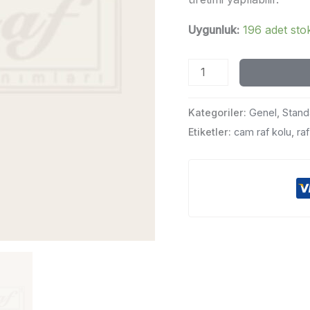
Uygunluk:
196 adet sto
Cam
Raf
Kolu
Kategoriler:
Genel
,
Stand
-
Etiketler:
cam raf kolu
,
raf
Sol
adet